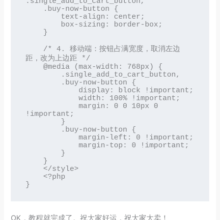
.single_add_to_cart_button,

    .buy-now-button {

        text-align: center;

        box-sizing: border-box;

    }

    /* 4. 移动端：按钮占满宽度，取消左边
距，改为上边距 */

    @media (max-width: 768px) {

        .single_add_to_cart_button,

        .buy-now-button {

            display: block !important;

            width: 100% !important;

            margin: 0 0 10px 0 
!important;

        }

        .buy-now-button {

            margin-left: 0 !important;

            margin-top: 0 !important;

        }

    }

    </style>

    <?php

}
OK，教程就完成了。祝大家好运，祝大家大卖！