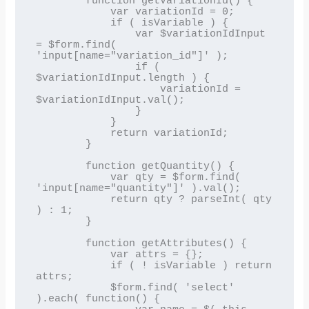
        function getVariationId() {

            var variationId = 0;

            if ( isVariable ) {

                var $variationIdInput 
= $form.find( 
'input[name="variation_id"]' );

                if ( 
$variationIdInput.length ) {

                    variationId = 
$variationIdInput.val();

                }

            }

            return variationId;

        }

        function getQuantity() {

            var qty = $form.find( 
'input[name="quantity"]' ).val();

            return qty ? parseInt( qty 
) : 1;

        }

        function getAttributes() {

            var attrs = {};

            if ( ! isVariable ) return 
attrs;

            $form.find( 'select' 
).each( function() {
