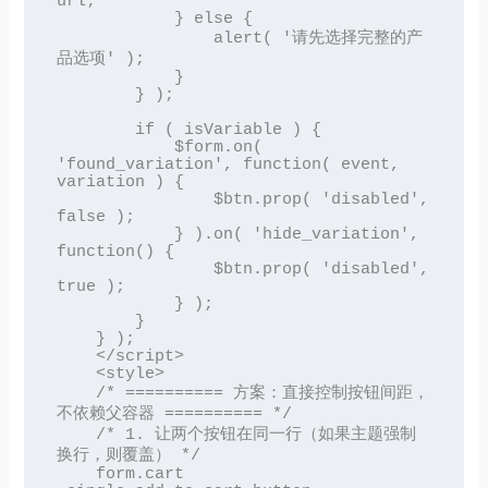
url;

            } else {

                alert( '请先选择完整的产
品选项' );

            }

        } );

        if ( isVariable ) {

            $form.on( 
'found_variation', function( event, 
variation ) {

                $btn.prop( 'disabled', 
false );

            } ).on( 'hide_variation', 
function() {

                $btn.prop( 'disabled', 
true );

            } );

        }

    } );

    </script>

    <style>

    /* ========== 方案：直接控制按钮间距，
不依赖父容器 ========== */

    /* 1. 让两个按钮在同一行（如果主题强制
换行，则覆盖） */

    form.cart 