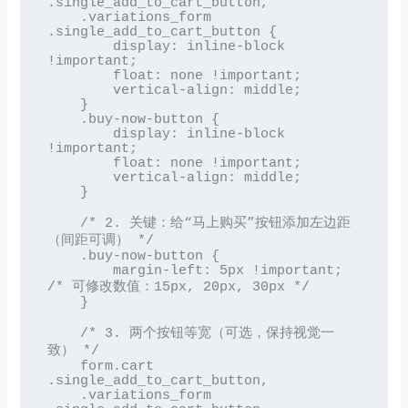
.single_add_to_cart_button,

    .variations_form 
.single_add_to_cart_button {

        display: inline-block 
!important;

        float: none !important;

        vertical-align: middle;

    }

    .buy-now-button {

        display: inline-block 
!important;

        float: none !important;

        vertical-align: middle;

    }

    /* 2. 关键：给“马上购买”按钮添加左边距
（间距可调） */

    .buy-now-button {

        margin-left: 5px !important;   
/* 可修改数值：15px, 20px, 30px */

    }

    /* 3. 两个按钮等宽（可选，保持视觉一
致） */

    form.cart 
.single_add_to_cart_button,

    .variations_form 