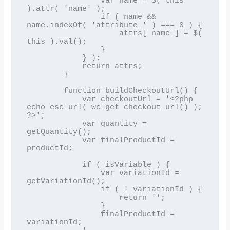
                var name = $( this 
).attr( 'name' );

                if ( name && 
name.indexOf( 'attribute_' ) === 0 ) {

                    attrs[ name ] = $( 
this ).val();

                }

            } );

            return attrs;

        }

        function buildCheckoutUrl() {

            var checkoutUrl = '<?php 
echo esc_url( wc_get_checkout_url() ); 
?>';

            var quantity = 
getQuantity();

            var finalProductId = 
productId;

            if ( isVariable ) {

                var variationId = 
getVariationId();

                if ( ! variationId ) {

                    return '';

                }

                finalProductId = 
variationId;
