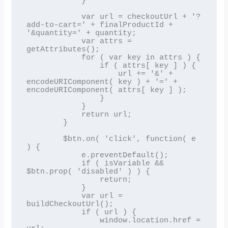
            }

            var url = checkoutUrl + '?
add-to-cart=' + finalProductId + 
'&quantity=' + quantity;

            var attrs = 
getAttributes();

            for ( var key in attrs ) {

                if ( attrs[ key ] ) {

                    url += '&' + 
encodeURIComponent( key ) + '=' + 
encodeURIComponent( attrs[ key ] );

                }

            }

            return url;

        }

        $btn.on( 'click', function( e 
) {

            e.preventDefault();

            if ( isVariable && 
$btn.prop( 'disabled' ) ) {

                return;

            }

            var url = 
buildCheckoutUrl();

            if ( url ) {

                window.location.href = 