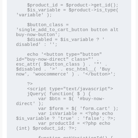
    $product_id = $product->get_id();

    $is_variable = $product->is_type( 
'variable' );

    $button_class = 
'single_add_to_cart_button button alt 
buy-now-button';

    $disabled = $is_variable ? ' 
disabled' : '';

    echo '<button type="button" 
id="buy-now-direct" class="' . 
esc_attr( $button_class ) . '"' . 
$disabled . '>' . esc_html__( 'Buy 
now', 'woocommerce' ) . '</button>';

    ?>

    <script type="text/javascript">

    jQuery( function( $ ) {

        var $btn = $( '#buy-now-
direct' );

        var $form = $( 'form.cart' );

        var isVariable = <?php echo 
$is_variable ? 'true' : 'false'; ?>;

        var productId = <?php echo 
(int) $product_id; ?>;
