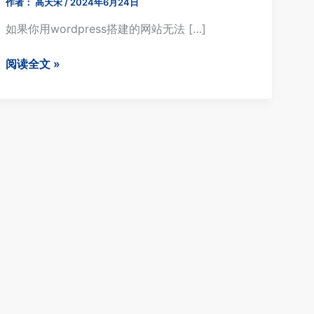
作者：
高天宋
/
2024年6月24日
如果你用wordpress搭建的网站无法 […]
教
阅读全文 »
程：
wordpress+woocommmerce
独
立
站
无
法
收
到
邮
件
处
理