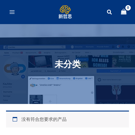
跳
至
搜
内
索
容
未分类
没有符合您要求的产品