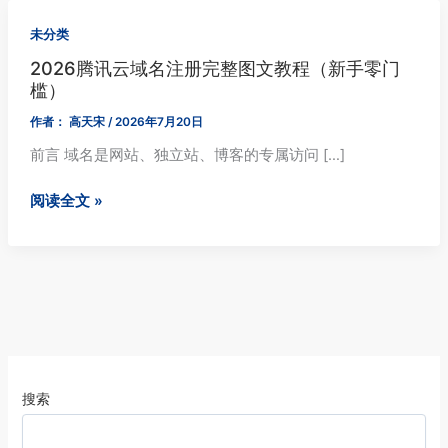
未分类
2026腾讯云域名注册完整图文教程（新手零门
槛）
作者：
高天宋
/
2026年7月20日
前言 域名是网站、独立站、博客的专属访问 […]
2026
阅读全文 »
腾
讯
云
域
名
注
册
完
搜索
整
图