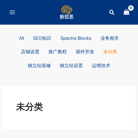
跳
至
搜
内
索
容
Filter
All
SEO知识
Spectra Blocks
业务相关
posts
by
店铺设置
推广教程
插件开发
未分类
category
独立站装修
独立站设置
运维技术
未分类