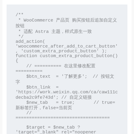
/**

 * WooCommerce 产品页 购买按钮后追加自定义
按钮

 * 适配 Astra 主题，样式原生一致

 */

add_action( 
'woocommerce_after_add_to_cart_button'
, 'custom_extra_product_button' );

function custom_extra_product_button() 
{

    // ========== 在这里修改配置 
==========

    $btn_text  = '了解更多';  // 按钮文
字

    $btn_link  = 
'https://work.weixin.qq.com/ca/caw111c
decba2c9fe743d'; // 自定义链接

    $new_tab   = true;       // true=
新标签打开，false=当前页

    // 
===================================

    $target = $new_tab ? 
'target="_blank" rel="noopener 