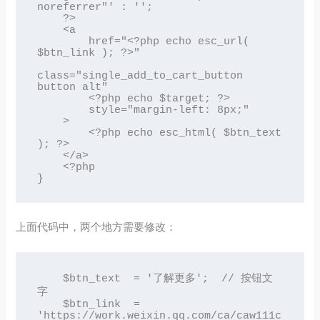
noreferrer"' : '';

    ?>

    <a 

        href="<?php echo esc_url( 
$btn_link ); ?>"

class="single_add_to_cart_button 
button alt"

        <?php echo $target; ?>

        style="margin-left: 8px;"

    >

        <?php echo esc_html( $btn_text 
); ?>

    </a>

    <?php

}
上面代码中，两个地方需要修改：
    $btn_text  = '了解更多';  // 按钮文
字

    $btn_link  = 
'https://work.weixin.qq.com/ca/caw111c