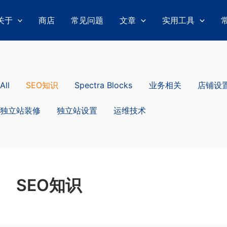
关于
商店
常见问题
文章
实用工具
lter
All
SEO知识
Spectra Blocks
业务相关
店铺设
sts
y
独立站装修
独立站设置
运维技术
tegory
SEO知识