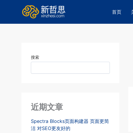
跳
至
首页
内
容
Fi
po
搜索
b
ca
近期文章
Spectra Blocks页面构建器 页面更简
洁 对SEO更友好的