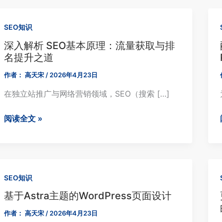
SEO知识
深入解析 SEO基本原理：流量获取与排
名提升之道
作者：
高天宋
/
2026年4月23日
在独立站推广与网络营销领域，SEO（搜索 […]
深
阅读全文 »
入
解
析
SEO
SEO知识
基
基于Astra主题的WordPress页面设计
本
原
作者：
高天宋
/
2026年4月23日
理：