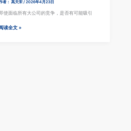
作者：
高天宋
/
2026年4月23日
即使面临所有大公司的竞争，是否有可能吸引
更
阅读全文 »
多
WooCommerce
流
量：
经
过
验
证
的
长
期
和
短