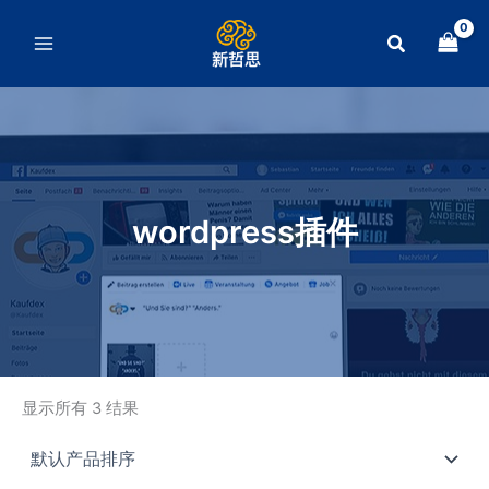
跳
至
搜
内
索
容
wordpress插件
显示所有 3 结果