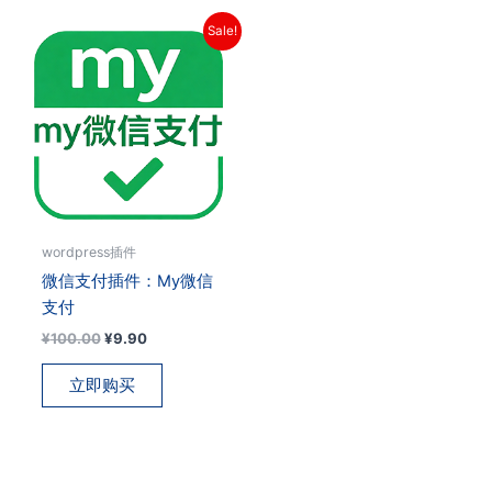
Sale!
wordpress插件
微信支付插件：My微信
支付
原
当
¥
100.00
¥
9.90
价
前
为：
价
立即购买
¥100.00。
格
为：
¥9.90。