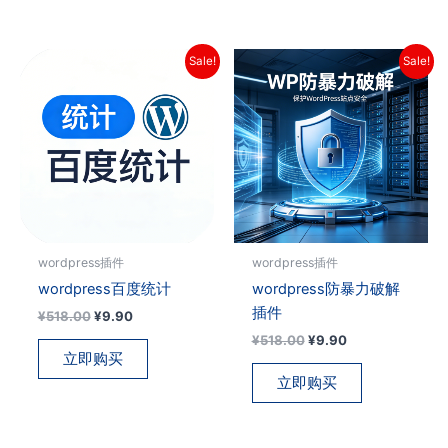
Sale!
Sale!
wordpress插件
wordpress插件
wordpress百度统计
wordpress防暴力破解
插件
原
当
¥
518.00
¥
9.90
价
前
原
当
¥
518.00
¥
9.90
为：
价
价
前
立即购买
¥518.00。
格
为：
价
立即购买
为：
¥518.00。
格
¥9.90。
为：
¥9.90。